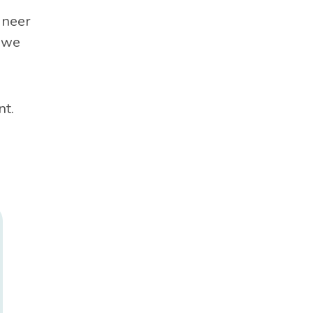
 neer
s we
nt.