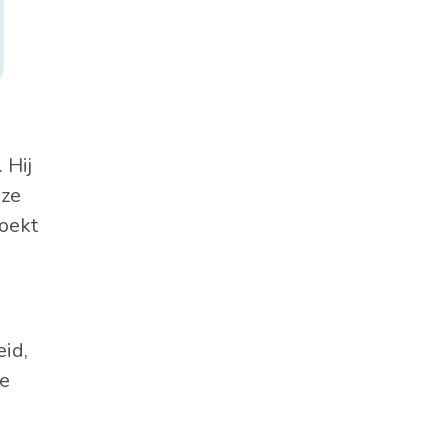
 Hij
 ze
zoekt
eid,
te