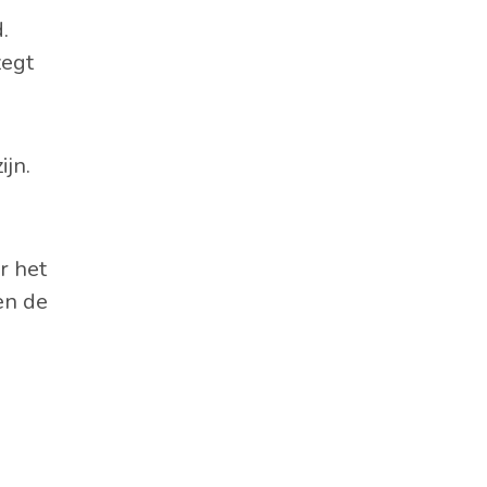
.
zegt
ijn.
or het
en de