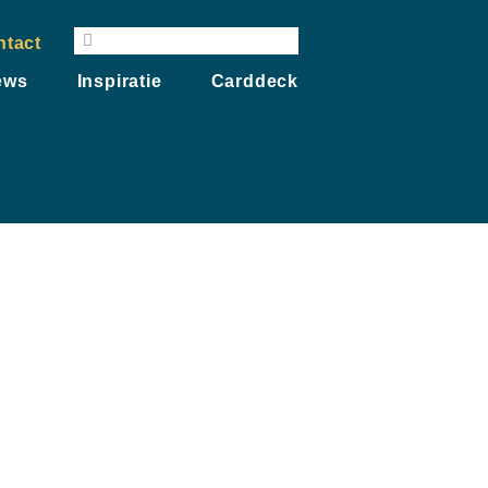
ntact
Zoeken
Zoeken
ews
Inspiratie
Carddeck