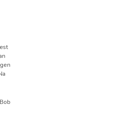
est
an
ragen
Na
 Bob