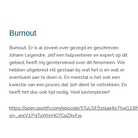
Burnout
Burnout. Er is al zoveel over gezegd en geschreven.
Johann Legendre, zelf een hulpverlener en expert op dit
gebied, heeft mij geïnterviewd over dit fenomeen. We
hebben uitgebreid stil gestaan bij wat het is en wat er
eventueel aan te doen is. En meestal is het ook een
kwestie van een proces dat zich dient te voltrekken. En
heeft het dus ook tijd nodig. Veel luisterplezier!
https://open.spotify.com/episode/5TuLSE9zslaa4p7twG1
si=_jexV1PgTuWmNGTCqZXvFw