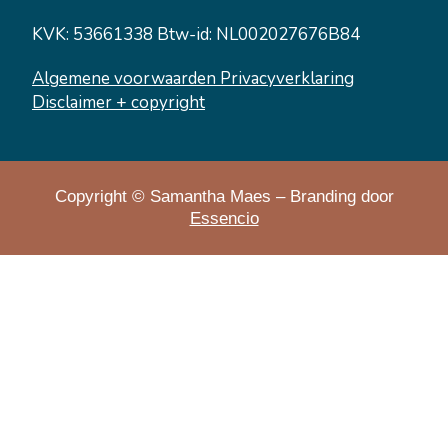
KVK: 53661338 Btw-id: NL002027676B84
Algemene voorwaarden
Privacyverklaring
Disclaimer + copyright
Copyright © Samantha Maes – Branding door
Essencio