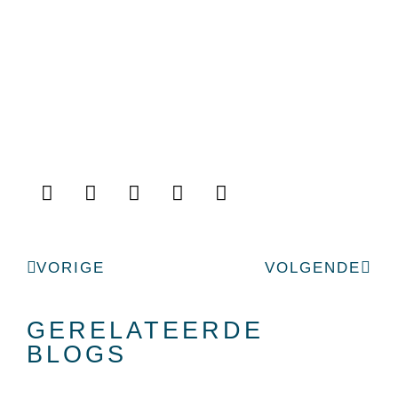
Vorige
Volg
VORIGE
VOLGENDE
GERELATEERDE
BLOGS