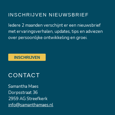
i
n
n
s
k
t
INSCHRIJVEN NIEUWSBRIEF
e
a
Iedere 2 maanden verschijnt er een nieuwsbrief
d
g
met ervaringsverhalen, updates, tips en adviezen
i
r
over persoonlijke ontwikkeling en groei.
n
a
-
m
INSCHRIJVEN
i
n
CONTACT
Samantha Maes
Dorpsstraat 36
2959 AG Streefkerk
info@samanthamaes.nl