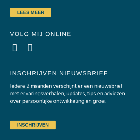
LEES MEER
VOLG MIJ ONLINE
L
I
i
n
n
s
k
t
INSCHRIJVEN NIEUWSBRIEF
e
a
Iedere 2 maanden verschijnt er een nieuwsbrief
d
g
met ervaringsverhalen, updates, tips en adviezen
i
r
over persoonlijke ontwikkeling en groei.
n
a
-
m
INSCHRIJVEN
i