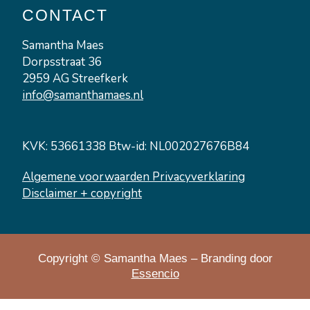
n
CONTACT
Samantha Maes
Dorpsstraat 36
2959 AG Streefkerk
info@samanthamaes.nl
KVK: 53661338 Btw-id: NL002027676B84
Algemene voorwaarden
Privacyverklaring
Disclaimer + copyright
Copyright © Samantha Maes – Branding door
Essencio