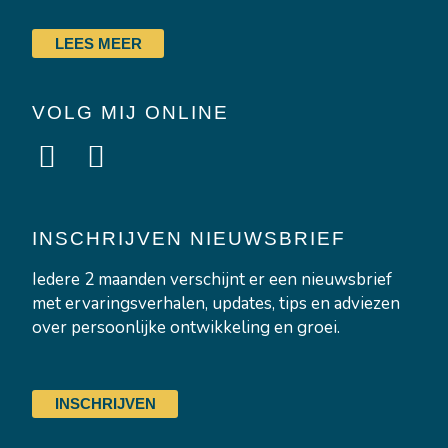
LEES MEER
VOLG MIJ ONLINE
L
I
i
n
n
s
k
t
INSCHRIJVEN NIEUWSBRIEF
e
a
Iedere 2 maanden verschijnt er een nieuwsbrief
d
g
met ervaringsverhalen, updates, tips en adviezen
i
r
over persoonlijke ontwikkeling en groei.
n
a
-
m
INSCHRIJVEN
i