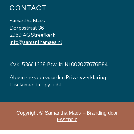
n
CONTACT
Samantha Maes
Dorpsstraat 36
2959 AG Streefkerk
info@samanthamaes.nl
KVK: 53661338 Btw-id: NL002027676B84
Algemene voorwaarden
Privacyverklaring
Disclaimer + copyright
Copyright © Samantha Maes – Branding door
Essencio